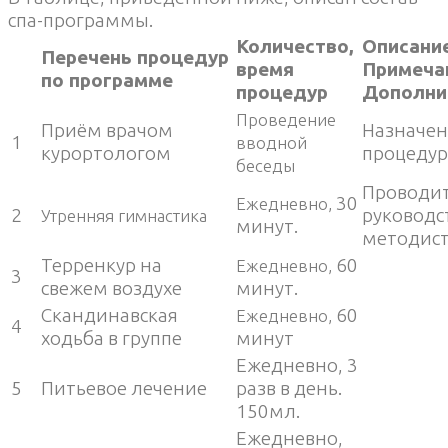
спа-программы.
Количество,
Описани
Перечень процедур
время
Примеча
по программе
процедур
Дополни
Проведение
Приём врачом
Назначе
1
вводной
курортологом
процедур
беседы
Проводит
30
Ежедневно,
2
руководс
Утренняя гимнастика
минут.
методис
Терренкур на
60
Ежедневно,
3
свежем воздухе
минут.
Скандинавская
60
Ежедневно,
4
ходьба в группе
минут
Ежедневно, 3
5
Питьевое лечение
разв в день.
150мл.
Ежедневно,