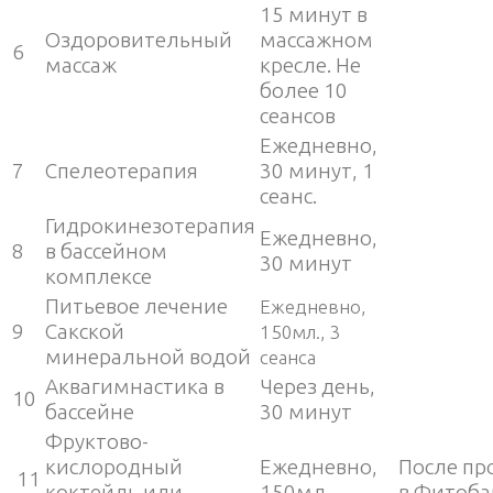
15 минут в
Оздоровительный
массажном
6
массаж
кресле. Не
более 10
сеансов
Ежедневно,
7
Спелеотерапия
30 минут, 1
сеанс.
Гидрокинезотерапия
Ежедневно,
8
в бассейном
30 минут
комплексе
Питьевое лечение
Ежедневно,
9
Сакской
150мл., 3
минеральной водой
сеанса
Аквагимнастика в
Через день,
10
бассейне
30 минут
Фруктово-
кислородный
Ежедневно,
После пр
11
коктейль или
150мл.
в Фитоба