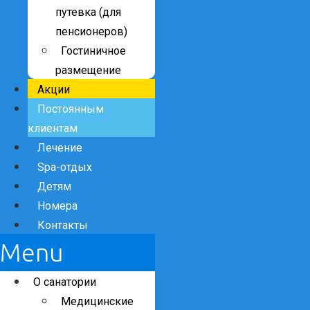
путевка (для
пенсионеров)
Гостиничное
размещение
Акции
Постоянным
клиентам
Лечение
Spa-отдых
Детям
Номера
Контакты
Menu
О санатории
Медицинские