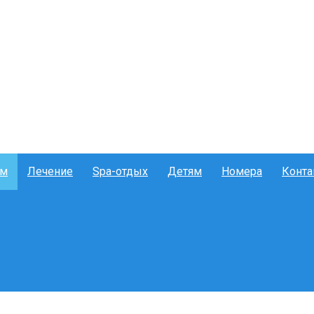
ам
Лечение
Spa-отдых
Детям
Номера
Конта