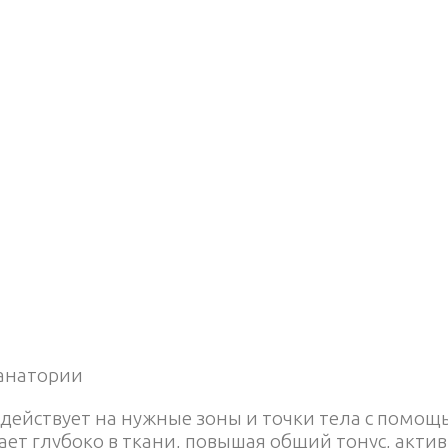
санатории
действует на нужные зоны и точки тела с помо
ает глубоко в ткани, повышая общий тонус, акти