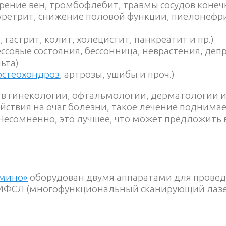
рение вен, тромбофлебит, травмы сосудов конеч
 уретрит, снижение половой функции, пиелонефр
гастрит, колит, холецистит, панкреатит и пр.)
ссовые состояния, бессонница, неврастения, деп
ьта)
остеохондроз
, артрозы, ушибы и проч.)
в гинекологии, офтальмологии, дерматологии и
йствия на очаг болезни, такое лечение подним
а
Несомненно, это лучшее, что может предложить
рмино»
оборудован двумя аппаратами для провед
 МФСЛ (многофункциональный сканирующий лазер