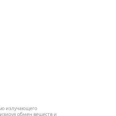
щью излучающего
визируя обмен веществ и