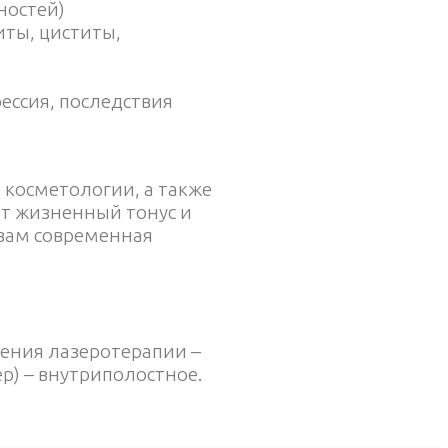
ностей)
иты, циститы,
рессия, последствия
 косметологии, а также
ет жизненный тонус и
 вам современная
ения лазеротерапии –
) – внутриполостное.