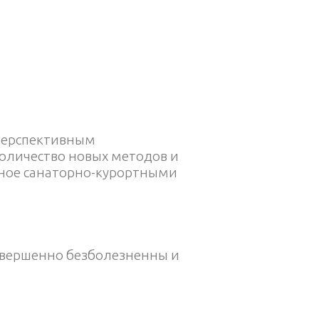
перспективным
оличество новых методов и
нное санаторно-курортными
совершенно безболезненны и