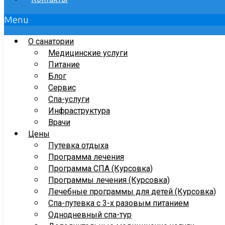
Menu
О санатории
Медицинские услуги
Питание
Блог
Сервис
Спа-услуги
Инфраструктура
Врачи
Цены
Путевка отдыха
Программа лечения
Программа СПА (Курсовка)
Программы лечения (Курсовка)
Лечебные программы для детей (Курсовка)
Спа-путевка с 3-х разовым питанием
Однодневный спа-тур