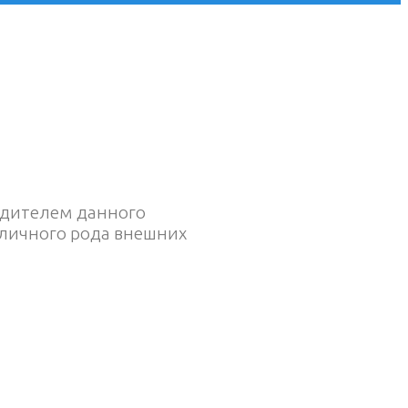
удителем данного
зличного рода внешних