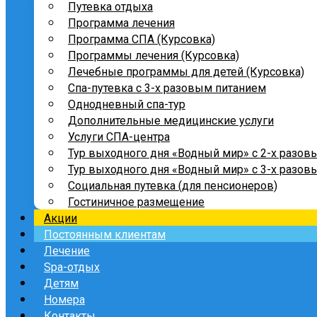
Путевка отдыха
Программа лечения
Программа СПА (Курсовка)
Программы лечения (Курсовка)
Лечебные программы для детей (Курсовка)
Спа-путевка с 3-х разовым питанием
Однодневный спа-тур
Дополнительные медицинские услуги
Услуги СПА-центра
Тур выходного дня «Водный мир» с 2-х разов
Тур выходного дня «Водный мир» с 3-х разов
Социальная путевка (для пенсионеров)
Гостиничное размещение
Акции
Постоянным клиентам
Лечение
Spa-отдых
Детям
Номера
Контакты