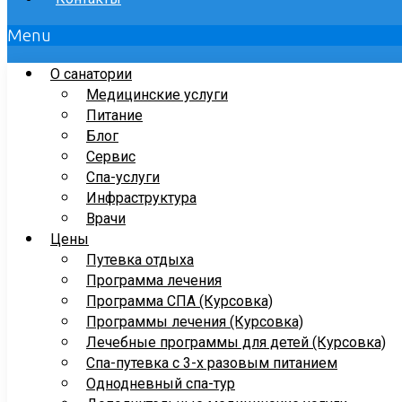
Menu
О санатории
Медицинские услуги
Питание
Блог
Сервис
Спа-услуги
Инфраструктура
Врачи
Цены
Путевка отдыха
Программа лечения
Программа СПА (Курсовка)
Программы лечения (Курсовка)
Лечебные программы для детей (Курсовка)
Спа-путевка с 3-х разовым питанием
Однодневный спа-тур