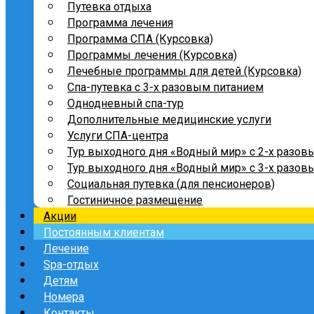
Путевка отдыха
Программа лечения
Программа СПА (Курсовка)
Программы лечения (Курсовка)
Лечебные программы для детей (Курсовка)
Спа-путевка с 3-х разовым питанием
Однодневный спа-тур
Дополнительные медицинские услуги
Услуги СПА-центра
Тур выходного дня «Водный мир» с 2-х разов
Тур выходного дня «Водный мир» с 3-х разов
Социальная путевка (для пенсионеров)
Гостиничное размещение
Акции
Постоянным клиентам
Лечение
Spa-отдых
Детям
Номера
Контакты