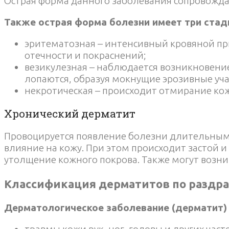
Острая форма данного заболевания сопровожд
Также острая форма болезни имеет три стад
эритематозная – интенсивный кровяной при
отечности и покраснений;
везикулезная – наблюдается возникновени
лопаются, образуя мокнущие эрозивные уча
некротическая – происходит отмирание ко
Хронический дерматит
Провоцируется появление болезни длительным 
влияние на кожу. При этом происходит застой 
утолщение кожного покрова. Также могут возни
Классификация дерматитов по разд
Дерматологическое заболевание (дерматит)
травмы кожи рук, ног, головы и других част