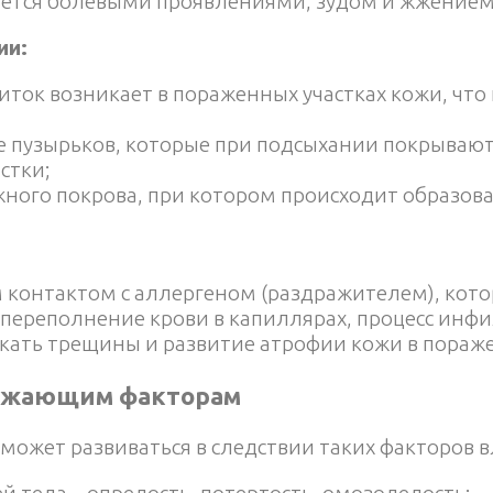
ается болевыми проявлениями, зудом и жжением
ии:
ток возникает в пораженных участках кожи, что
е пузырьков, которые при подсыхании покрывают
стки;
жного покрова, при котором происходит образов
контактом с аллергеном (раздражителем), кот
и переполнение крови в капиллярах, процесс инф
кать трещины и развитие атрофии кожи в пораже
ражающим факторам
может развиваться в следствии таких факторов 
ей тела – опрелость, потертость, омозолелость;