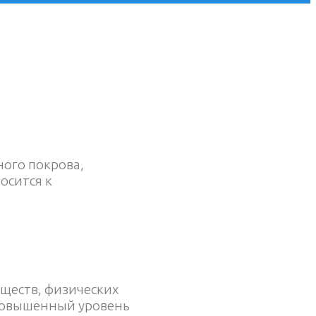
ного покрова,
осится к
ществ, физических
 повышенный уровень