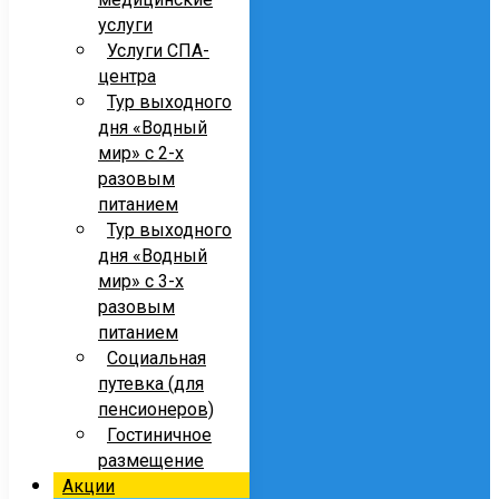
услуги
Услуги СПА-
центра
Тур выходного
дня «Водный
мир» с 2-х
разовым
питанием
Тур выходного
дня «Водный
мир» с 3-х
разовым
питанием
Социальная
путевка (для
пенсионеров)
Гостиничное
размещение
Акции