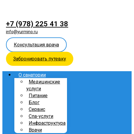
+7 (978) 225 41 38
info@yurmino.ru
Консультация врача
Забронировать путевку
О санатории
Медицинские
услуги
Питание
Блог
Сервис
Спа-услуги
Инфраструктура
Врачи