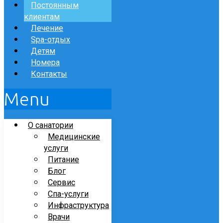
Постоянным
клиентам
Лечение
Spa-отдых
Детям
Номера
Контакты
Menu
О санатории
Медицинские
услуги
Питание
Блог
Сервис
Спа-услуги
Инфраструктура
Врачи